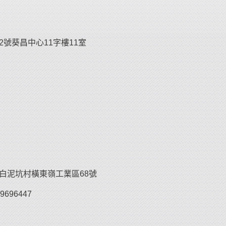
2號葵昌中心11字樓11室
白泥坑村橫東嶺工業區68號
89696447